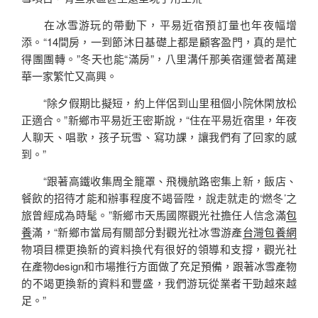
在冰雪游玩的帶動下，平易近宿預訂量也年夜幅增
添。“14間房，一到節沐日基礎上都是顧客盈門，真的是忙
得團團轉。”冬天也能“滿房”，八里溝仟那美宿運營者萬建
華一家繁忙又高興。
“除夕假期比擬短，約上伴侶到山里租個小院休閑放松
正適合。”新鄉市平易近王密斯說，“住在平易近宿里，年夜
人聊天、唱歌，孩子玩雪、寫功課，讓我們有了回家的感
到。”
“跟著高鐵收集周全籠罩、飛機航路密集上新，飯店、
餐飲的招待才能和辦事程度不竭晉陞，說走就走的‘燃冬’之
旅曾經成為時髦。”新鄉市天馬國際觀光社擔任人信念滿
包
養
滿，“新鄉市當局有關部分對觀光社冰雪游產
台灣包養網
物項目標更換新的資料換代有很好的領導和支撐，觀光社
在產物design和市場推行方面做了充足預備，跟著冰雪產物
的不竭更換新的資料和豐盛，我們游玩從業者干勁越來越
足。”