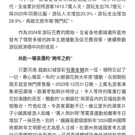
代，全省累計招待游客1613.7萬人次，游玩支出78.7億元，
與2023年同期比擬，游玩人次增加23.3%，游玩支出增加
28.9%，再啟文旅市場“開門紅”。
作為2024年游玩花費的開始，全省各地都竭盡所能地
發布了情勢多樣的跨年主題運動及促花費政策，連續帶動
游玩經濟穩中向好成長。
共赴一場浪漫的“跨年之約”
只要河南·戲劇幻城發彩
包養金額
衣一怔，頓時忘記了
一切，專心做菜。布的“火樹銀花跨大年夜”運動，在假期前
兩天就宣佈門票售罄。2023年12月31日晚，上萬名游客湊
集麥田廣場。跟著零點倒計時停止，令人等待的隆重打鐵
花扮演踐約而至，飄動的“火樹銀花”與景區內的巨幅投影秀
相聯合，竹苞松茂，令游客震動不已。幾公里外的建業片
子小鎮異樣游人如織，“萬人倒計時”等驚喜運動給嚴寒冬日
增加了一抹亮色。別的，“巍巍亳都熠熠新年”2024鄭州國際
商都跨年文明節也尤為惹人注視，在鄭州商城國度考古遺
址公園裸眼3D光影秀中，可逼真感觸感染商代城垣和宮殿