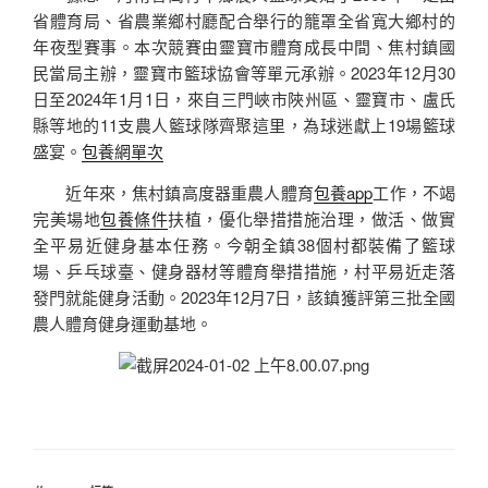
省體育局、省農業鄉村廳配合舉行的籠罩全省寬大鄉村的
年夜型賽事。本次競賽由靈寶市體育成長中間、焦村鎮國
民當局主辦，靈寶市籃球協會等單元承辦。2023年12月30
日至2024年1月1日，來自三門峽市陜州區、靈寶市、盧氏
縣等地的11支農人籃球隊齊聚這里，為球迷獻上19場籃球
盛宴。
包養網單次
近年來，焦村鎮高度器重農人體育
包養app
工作，不竭
完美場地
包養條件
扶植，優化舉措措施治理，做活、做實
全平易近健身基本任務。今朝全鎮38個村都裝備了籃球
場、乒乓球臺、健身器材等體育舉措措施，村平易近走落
發門就能健身活動。2023年12月7日，該鎮獲評第三批全國
農人體育健身運動基地。