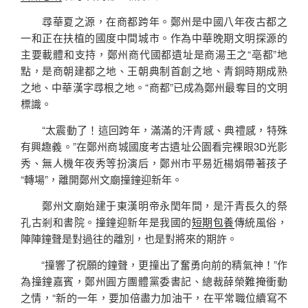
尋華夏之源，在商都跨年。鄭州是中國八年夜古都之
一和正在扶植的國度中間城市。作為中華晚期文明探源的
主要載體和支持，鄭州商代國都遺址是商湯王之“亳都”地
點，是商朝建都之地、王朝典制首創之地、青銅時期成熟
之地、中華漢字尋根之地。“商都”已成為鄭州最奪目的文明
標識。
“太震動了！這回跨年，滿滿的汗青感、典禮感，特殊
有興趣義。”在鄭州商城國度考古遺址公園看完裸眼3D光影
秀、無人機年夜秀等扮演后，鄭州市平易近楊娟帶著孩子
“轉場”，離開鄭州文廟撞鐘迎新年。
鄭州文廟始建于東漢明帝永閏年間，是汗青長久的祭
孔古剎和書院。撞鐘迎新年是我國的
短期包養
傳統風俗，
陣陣鐘聲是對過往的離別，也是對將來的期許。
“撞響了祝願的鐘聲，更撞出了奮勇向前的精氣神！”作
為撞鐘嘉賓，鄭州圓方團體黨委書記、總裁薛榮難掩衝動
之情，“新的一年，要加倍盡力加油干，在平常職位續寫不