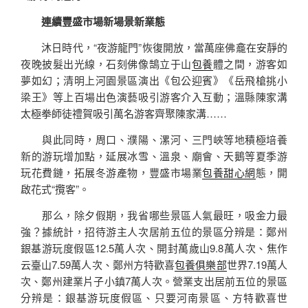
連續豐盛市場新場景新業態
沐日時代，“夜游龍門”恢復開放，當萬座佛龕在安靜的
夜晚披髮出光線，石刻佛像鵠立于山
包養
體之間，游客如
夢如幻；清明上河園景區演出《包公迎賓》《岳飛槍挑小
梁王》等上百場出色演藝吸引游客介入互動；溫縣陳家溝
太極拳師徒禮賀吸引萬名游客齊聚陳家溝……
與此同時，周口、濮陽、漯河、三門峽等地積極培養
新的游玩增加點，延展冰雪、溫泉、廟會、天鵝等夏季游
玩花費鏈，拓展冬游產物，豐盛市場業
包養甜心網
態，開
啟花式“攬客”。
那么，除夕假期，我省哪些景區人氣最旺，吸金力最
強？據統計，招待游主人次居前五位的景區分辨是：鄭州
銀基游玩度假區12.5萬人次、開封萬歲山9.8萬人次、焦作
云臺山7.59萬人次、鄭州方特歡喜
包養俱樂部
世界7.19萬人
次、鄭州建業片子小鎮7萬人次。營業支出居前五位的景區
分辨是：銀基游玩度假區、只要河南景區、方特歡喜世