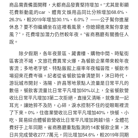
商品需責備面開釋，大都商品發賣堅持增加。“尤其是彰顯
花費新動能的car 、體育文娛用品同比分辨增加68.6%、
26.3%，較2019年增加30.1%、6.0%？ ——公子幫你進屋
休息？要不你繼續坐在這裡看風景，你媳婦進來幫你拿披
風？”，花費增加潛力仍然較年夜。”省商務廳有關擔任人
說。
除夕假期，各年夜景區、藏書樓、購物中間、時髦街
區客流不竭，文旅花費異常火爆，為餐飲企業帶來較年夜
客流；多地老字號、特點飯館上座率年夜幅晉陞，餐飲市
場迎來花費岑嶺。記者從省餐飲協會清楚到，沐日時代，
游玩城市開封、洛陽、許昌等地景點人流量是日常平凡的
數倍，餐飲客流量比日常平凡增加50%以上，全省餐飲營
收比日常平凡增加3第二次拒絕，直接又清晰，就像是一記
耳光，讓她猝不及防，心碎，淚水控制不住的從眼眶裡流
了下來。0%，住宿業營收比日常平凡增加40%，快餐、小
吃、貿易綜合體餐飲營收比日常平凡增加跨越1倍，全體花
費好于上年同期。省商務廳重點監測的14家餐飲企業，沐
日共完成營收277.7萬元，同比增加54.6%，較2019年同期