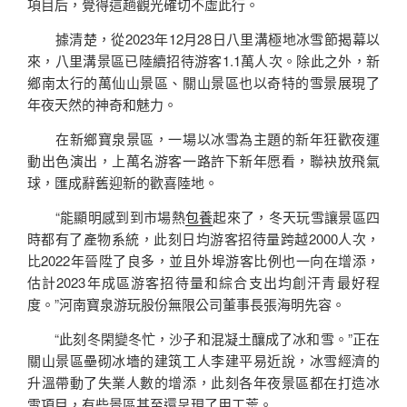
項目后，覺得這趟觀光確切不虛此行。
據清楚，從2023年12月28日八里溝極地冰雪節揭幕以
來，八里溝景區已陸續招待游客1.1萬人次。除此之外，新
鄉南太行的萬仙山景區、關山景區也以奇特的雪景展現了
年夜天然的神奇和魅力。
在新鄉寶泉景區，一場以冰雪為主題的新年狂歡夜運
動出色演出，上萬名游客一路許下新年愿看，聯袂放飛氣
球，匯成辭舊迎新的歡喜陸地。
“能顯明感到到市場熱
包養
起來了，冬天玩雪讓景區四
時都有了產物系統，此刻日均游客招待量跨越2000人次，
比2022年晉陞了良多，並且外埠游客比例也一向在增添，
估計2023年成區游客招待量和綜合支出均創汗青最好程
度。”河南寶泉游玩股份無限公司董事長張海明先容。
“此刻冬閑變冬忙，沙子和混凝土釀成了冰和雪。”正在
關山景區壘砌冰墻的建筑工人李建平易近說，冰雪經濟的
升溫帶動了失業人數的增添，此刻各年夜景區都在打造冰
雪項目，有些景區甚至還呈現了用工荒。