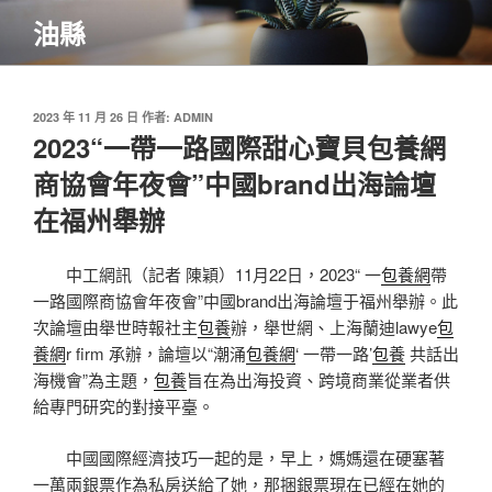
跳
油縣
至
主
要
內
發
2023 年 11 月 26 日
作者:
ADMIN
佈
2023“一帶一路國際甜心寶貝包養網
容
於
商協會年夜會”中國brand出海論壇
在福州舉辦
中工網訊（記者 陳穎）11月22日，2023“ 一
包養網
帶
一路國際商協會年夜會”中國brand出海論壇于福州舉辦。此
次論壇由舉世時報社主
包養
辦，舉世網、上海蘭迪lawye
包
養網
r firm 承辦，論壇以“潮涌
包養網
‘ 一帶一路’
包養
共話出
海機會”為主題，
包養
旨在為出海投資、跨境商業從業者供
給專門研究的對接平臺。
中國國際經濟技巧一起的是，早上，媽媽還在硬塞著
一萬兩銀票作為私房送給了她，那捆銀票現在已經在她的