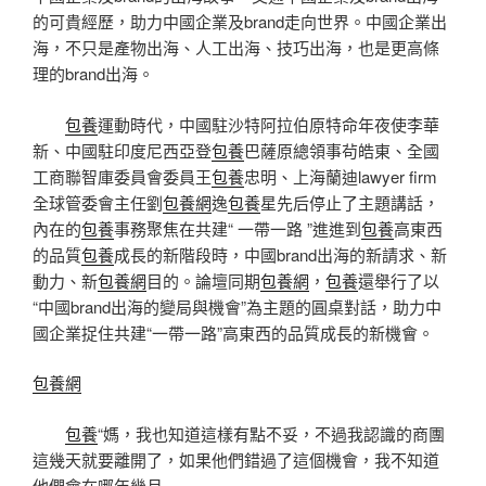
的可貴經歷，助力中國企業及brand走向世界。中國企業出
海，不只是產物出海、人工出海、技巧出海，也是更高條
理的brand出海。
包養
運動時代，中國駐沙特阿拉伯原特命年夜使李華
新、中國駐印度尼西亞登
包養
巴薩原總領事茍皓東、全國
工商聯智庫委員會委員王
包養
忠明、上海蘭迪lawyer firm
全球管委會主任劉
包養網
逸
包養
星先后停止了主題講話，
內在的
包養
事務聚焦在共建“ 一帶一路 ”進進到
包養
高東西
的品質
包養
成長的新階段時，中國brand出海的新請求、新
動力、新
包養網
目的。論壇同期
包養網
，
包養
還舉行了以
“中國brand出海的變局與機會”為主題的圓桌對話，助力中
國企業捉住共建“一帶一路”高東西的品質成長的新機會。
包養網
包養
“媽，我也知道這樣有點不妥，不過我認識的商團
這幾天就要離開了，如果他們錯過了這個機會，我不知道
他們會在哪年幾月