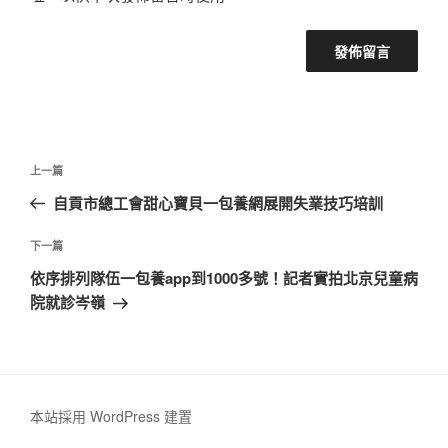
文
上
上一篇
章
一
自貢市總工會甜心寶貝一包養網展開失業技巧培訓
導
篇
覽
文
下
下一篇
章
一
依序排列隊伍一包養app到1000多號！記者實拍北京兒童病
篇
院就診岑嶺
文
章
本站採用 WordPress 建置