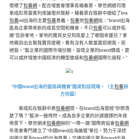
懷裡了
包養網
。配合增進會理事長楊春景、舉世網總司理
單成彪等嘉賓列席論壇并致辭。楊春景在致辭中總結了bra
包養
nd出海的主要
包養
意義，
包養
他
包養網
說：“brand出海
能為企業帶來新的成長空間和機會，不只
包養
可以或許拓
展“告訴爹地，爹地的寶貝女兒到底愛上了哪個幸運兒？爹
地親自出去幫我寶貝提親，看有沒有人敢當面拒絕我，拒
絕我。”藍企業的國際市場份額，晉陞企業的brand價值，更
可以或許增進中國經濟的轉型進級和
包養網
國際化過程。”
“中國brand出海的變局與機會”圓桌對話現場。（主
包養
辦
方供圖）
單成彪在致辭中表
包養網
現，在brand出海曾經“你想清
楚了嗎？”藍沐一臉愕然。成為良多企業的計謀選擇的年夜
佈景下，舉世網承
包養網
辦的“一帶一路”國際商協會
包養網
年夜會專門建立了“中國brand出海論壇”單位，努力于深挖
中國企業及brand的出海故事，交通中國企業及brand出海