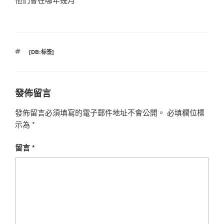
標
[DB:标签]
籤
發佈留言
發佈留言必須填寫的電子郵件地址不會公開。
必填欄位標
示為
*
留言
*